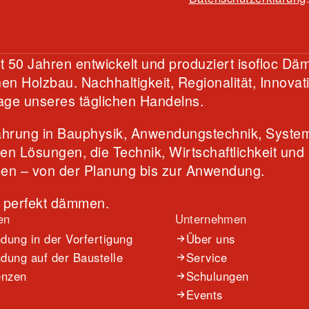
Ze
Pa
Ge
Re
So
H
Di
si
C
Ni
Al
Im Qu
unser
aus d
Eine 
Genos
Resta
Wiede
Büro
st 50 Jahren entwickelt und produziert isofloc Dä
Lösun
sorgf
(ZH) 
kompa
denk
Herz
n Holzbau. Nachhaltigkeit, Regionalität, Innovat
energ
Zell
Holzb
schie
Niede
Bauwe
age unseres täglichen Handelns.
öffen
Nachh
den R
Altb
energ
Pers
antwo
isofl
fahrung in Bauphysik, Anwendungstechnik, Syste
hen Lösungen, die Technik, Wirtschaftlichkeit u
den – von der Planung bis zur Anwendung.
h perfekt dämmen.
en
Unternehmen
ung in der Vorfertigung
Über uns
ung auf der Baustelle
Service
enzen
Schulungen
Events