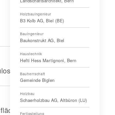
Landschaftsarchitekt, Bern
Holzbauingenieur
B3 Kolb AG, Biel (BE)
Bauingenieur
Baukonstrukt AG, Biel
Haustechnik
Hefti Hess Martignoni, Bern
ulose
Bauherrschaft
Gemeinde Biglen
Holzbau
Schaerholzbau AG, Altbüron (LU)
fläche
Fertigstellung