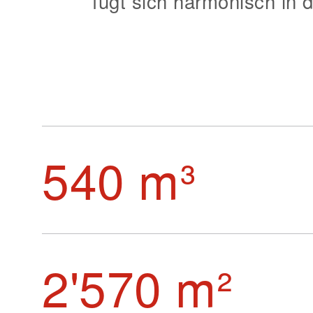
fügt sich harmonisch in d
540 m³
2'570 m²