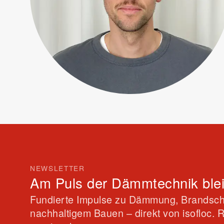
NEWSLETTER
Am Puls der Dämmtechnik ble
Fundierte Impulse zu Dämmung, Brandsch
nachhaltigem Bauen – direkt von isofloc. 