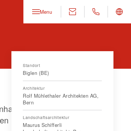
Menu
Standort
Biglen (BE)
©
Foto: Elisa Florian
Architektur
Rolf Mühlethaler Architekten AG,
Bern
nhalle Biglen verbindet
hen Holzkonstruktion und
Landschaftsarchitektur
Maurus Schifferli