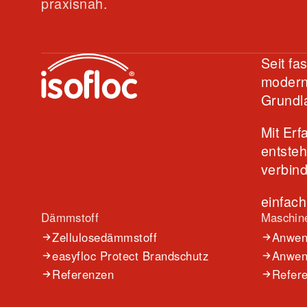
praxisnah.
Seit fa
moderne
Grundl
Mit Er
entste
verbin
einfac
Dämmstoff
Maschin
Zellulosedämmstoff
Anwend
easyfloc Protect Brandschutz
Anwend
Referenzen
Refer