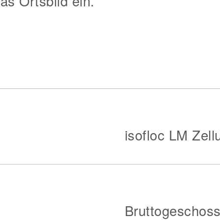
as Ortsbild ein.
isofloc LM Zell
Bruttogeschoss