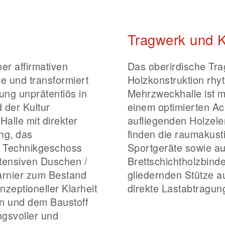
Tragwerk und K
er affirmativen
Das oberirdische Tra
e und transformiert
Holzkonstruktion rhy
ung unprätentiös in
Mehrzweckhalle ist mi
 der Kultur
einem optimierten A
alle mit direkter
aufliegenden Holzel
ng, das
finden die raumakust
s Technikgeschoss
Sportgeräte sowie au
ntensiven Duschen /
Brettschichtholzbinde
arnier zum Bestand
gliedernden Stütze au
zeptioneller Klarheit
direkte Lastabtragun
on und dem Baustoff
ngsvoller und