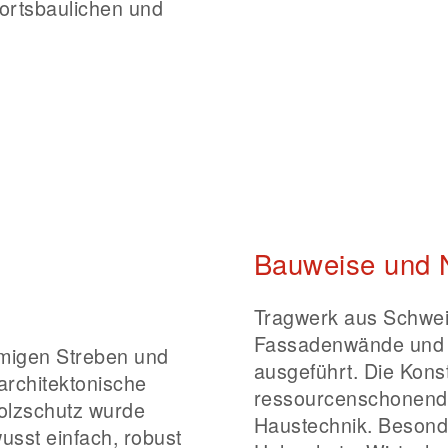
 ortsbaulichen und
d
Bauweise und N
Tragwerk aus Schweiz
Fassadenwände und 
rmigen Streben und
ausgeführt. Die Konst
architektonische
ressourcenschonend
Holzschutz wurde
Haustechnik. Besonde
wusst einfach, robust