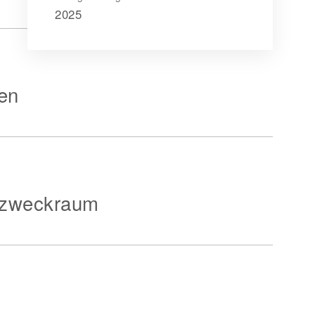
2025
en
rzweckraum