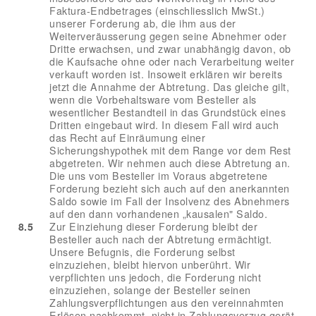
Faktura-Endbetrages (einschliesslich MwSt.)
unserer Forderung ab, die ihm aus der
Weiterveräusserung gegen seine Abnehmer oder
Dritte erwachsen, und zwar unabhängig davon, ob
die Kaufsache ohne oder nach Verarbeitung weiter
verkauft worden ist. Insoweit erklären wir bereits
jetzt die Annahme der Abtretung. Das gleiche gilt,
wenn die Vorbehaltsware vom Besteller als
wesentlicher Bestandteil in das Grundstück eines
Dritten eingebaut wird. In diesem Fall wird auch
das Recht auf Einräumung einer
Sicherungshypothek mit dem Range vor dem Rest
abgetreten. Wir nehmen auch diese Abtretung an.
Die uns vom Besteller im Voraus abgetretene
Forderung bezieht sich auch auf den anerkannten
Saldo sowie im Fall der Insolvenz des Abnehmers
auf den dann vorhandenen „kausalen" Saldo.
8.5
Zur Einziehung dieser Forderung bleibt der
Besteller auch nach der Abtretung ermächtigt.
Unsere Befugnis, die Forderung selbst
einzuziehen, bleibt hiervon unberührt. Wir
verpflichten uns jedoch, die Forderung nicht
einzuziehen, solange der Besteller seinen
Zahlungsverpflichtungen aus den vereinnahmten
Erlösen nachkommt, nicht in Zahlungsverzug gerät