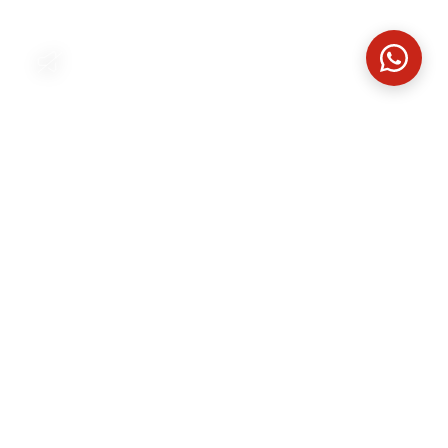
Aus der Natur entstanden
Was im Wald beginnt, wird zu einem
Material, das CO₂ speichert und
Gebäude langfristig effizient macht.