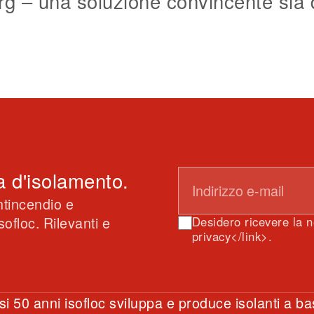
rg – una soluzione convincente sia d
a d'isolamento.
ntincendio e
ofloc. Rilevanti e
Desidero ricevere la n
Ze
Co
Ri
Do
So
H
privacy</link>.
Di
ab
C
Bi
Ni
Al
Un fi
Coope
Risto
Doppi
Ricos
Edifi
i 50 anni isofloc sviluppa e produce isolanti a b
risan
(ZH) 
compa
Bigle
a Nie
di He