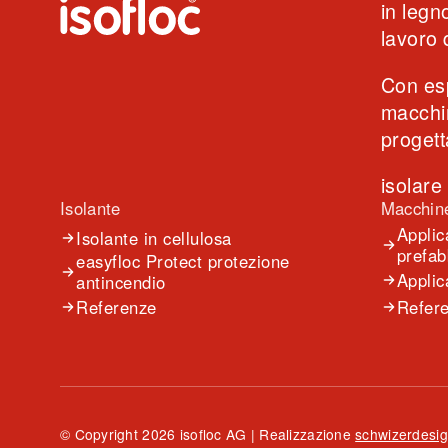
in legn
lavoro 
Con esp
macchin
progett
isolare
Isolante
Macchin
Applic
Isolante in cellulosa
prefab
easyfloc Protect protezione
Applic
antincendio
Referenze
Refer
© Copyright 2026 isofloc AG | Realizzazione
schwizerdesig