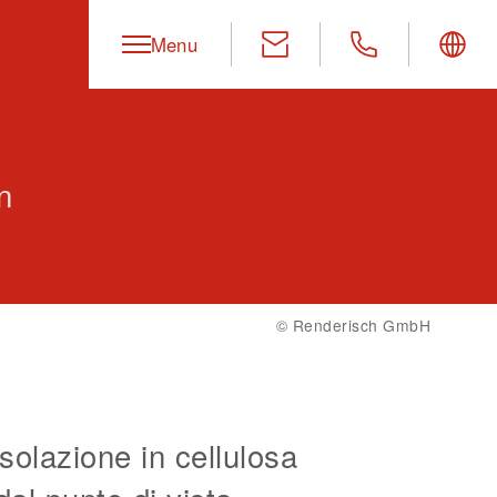
Menu
n
©
Renderisch GmbH
solazione in cellulosa