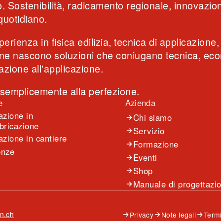
o. Sostenibilità, radicamento regionale, innovazi
isofl
legno
eleme
soste
– edi
legno
quotidiano.
pubbl
cellu
scorr
isola
isolat
bilan
soste
stagi
faccia
30 an
erienza in fisica edilizia, tecnica di applicazione,
e nascono soluzioni che coniugano tecnica, econo
azione all'applicazione.
 semplicemente alla perfezione.
e
Azienda
azione in
Chi siamo
bricazione
Servizio
azione in cantiere
Formazione
enze
Eventi
Shop
Manuale di progettazi
n.ch
Privacy
Note legali
Termi