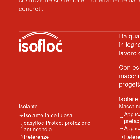
concreti.
Da quas
in legn
lavoro 
Con esp
macchin
progett
isolare
Isolante
Macchin
Applic
Isolante in cellulosa
prefab
easyfloc Protect protezione
Applic
antincendio
Referenze
Refer