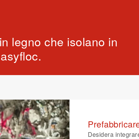
in legno che isolano in
asyfloc.
Prefabbricar
Desidera integrar