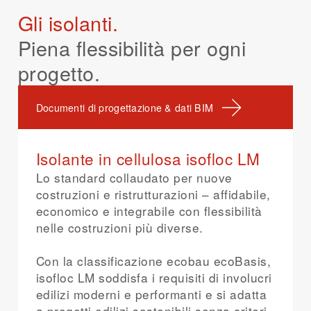
isofloc unisce così responsabilità ecologica e
antincendio comprovata nell'elemento.
condensa, a condizione che la costruzione sia
indipendentemente dalla geometria
fornendo un contributo significativo al bilancio
Gli isolanti.
prestazione tecnica.
isofloc si sviluppa così come soluzione
in grado di asciugarsi.
dell'elemento, dalla costruzione o dalle
CO₂.
antincendio funzionale nella costruzione in
isofloc garantisce così una costruzione
condizioni climatiche.
Piena flessibilità per ogni
isofloc diventa così un tassello attivo della
legno.
igrotermicamente stabile e tollerante agli
Grazie alle sue eccellenti proprietà isolanti,
costruzione climaticamente efficace.
progetto.
errori.
isofloc si adatta agli impieghi più diversi e a
diversi standard edilizi — dall'edilizia
residenziale classica all'edificio a zero
Documenti di progettazione & dati BIM
emissioni nette.
Isolante in cellulosa isofloc LM
Lo standard collaudato per nuove
costruzioni e ristrutturazioni – affidabile,
economico e integrabile con flessibilità
nelle costruzioni più diverse.
Con la classificazione ecobau ecoBasis,
isofloc LM soddisfa i requisiti di involucri
edilizi moderni e performanti e si adatta
a progetti edilizi sostenibili senza criteri