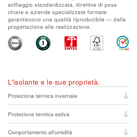
soffiaggio standardizzata, direttive di posa
chiare e aziende specializzate formate
garantiscono una qualità riproducibile — dalla
progettazione alla realizzazione.
L'isolante e le sue proprietà.
Protezione termica invernale
Prestazione isolante reale nell'elemento —
Protezione termica estiva
dall'edilizia residenziale classica all'edificio
a zero emissioni nette.
Protezione termica estiva grazie all'inerzia
La protezione termica di un elemento viene
Comportamento all'umidità
termica.