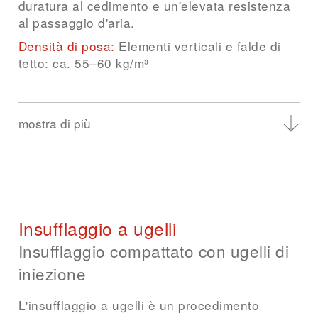
duratura al cedimento e un'elevata resistenza
al passaggio d'aria.
Densità di posa:
Elementi verticali e falde di
tetto: ca. 55–60 kg/m³
mostra di più
Vantaggi
Strato isolante senza giunti e senza ponti
termici
Aperto alla diffusione e capillare-attivo
Ottima protezione termica estiva
Qualità di esecuzione riproducibile
Insufflaggio a ugelli
Insufflaggio compattato con ugelli di
Costruzioni adatte
iniezione
Pareti a telaio in legno e a montanti in
legno
L'insufflaggio a ugelli è un procedimento
Tetti a falda (tra e sotto i travetti)