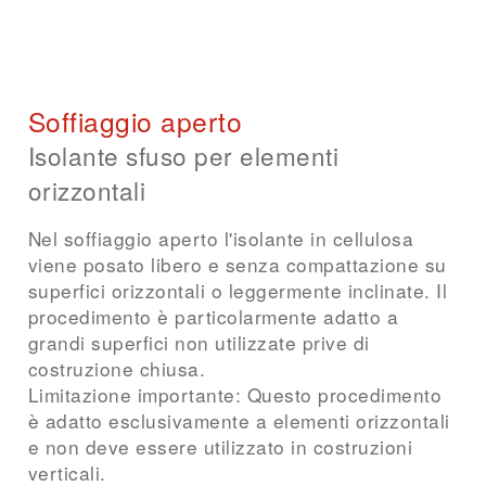
Definire in anticipo numero e posizione
delle aperture di insufflaggio
Considerare profondità di settore e altezze
di parete limitate
La qualità di compattazione dipende
Soffiaggio aperto
dall'esecuzione
Isolante sfuso per elementi
orizzontali
Costruzioni adatte
Pareti a montanti in legno e leggere
Nel soffiaggio aperto l'isolante in cellulosa
esistenti
viene posato libero e senza compattazione su
Isolamenti successivi con accesso limitato
superfici orizzontali o leggermente inclinate. Il
Elementi con scarsa profondità di settore
procedimento è particolarmente adatto a
grandi superfici non utilizzate prive di
costruzione chiusa.
Limitazione importante: Questo procedimento
è adatto esclusivamente a elementi orizzontali
e non deve essere utilizzato in costruzioni
verticali.