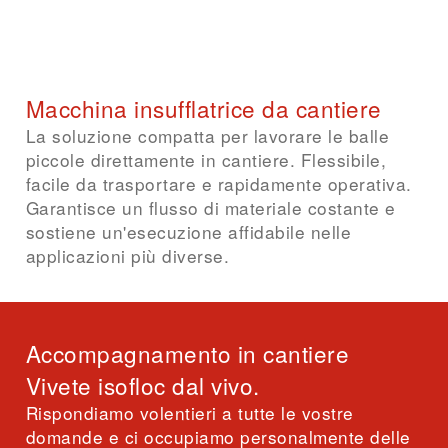
verticale
resistenza sufficiente al passaggio d'aria
funzione affidabile nella protezione termica
e acustica, soluzione di risanamento
Macchina insufflatrice da cantiere
efficiente in materiale
La soluzione compatta per lavorare le balle
piccole direttamente in cantiere. Flessibile,
Costruzioni adatte
facile da trasportare e rapidamente operativa.
Pareti a montanti in legno e a graticcio
Garantisce un flusso di materiale costante e
Isolamenti interni nell'esistente
sostiene un'esecuzione affidabile nelle
Contropareti
applicazioni più diverse.
Risanamenti con struttura di parete aperta
Accompagnamento in cantiere
Vivete isofloc dal vivo.
Rispondiamo volentieri a tutte le vostre
domande e ci occupiamo personalmente delle