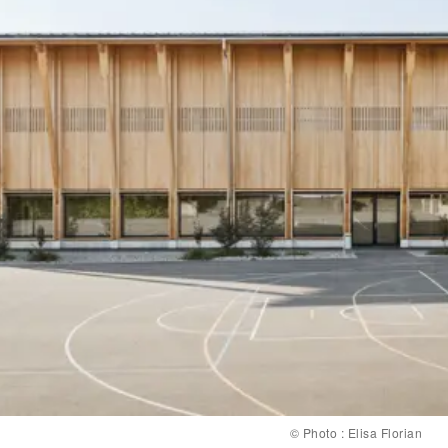
Ingénierie bois
B3 Kolb AG, Bienne (BE)
Ingénierie civile
Baukonstrukt AG, Bienne
Technique du bâtiment
Hefti Hess Martignoni, Berne
Maître d'ouvrage
Commune de Biglen
Construction bois
Schaerholzbau AG, Altbüron (LU)
Achèvement
2025
©
Photo : Elisa Florian