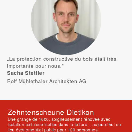
„La protection constructive du bois était très
importante pour nous."
Sacha Stettler
Rolf Mühlethaler Architekten AG
Zehntenscheune Dietikon
Une grange de 1600, soigneusement rénovée avec
isolation cellulose isofloc dans la toiture – aujourd'hui un
lieu événementiel public pour 120 personnes.