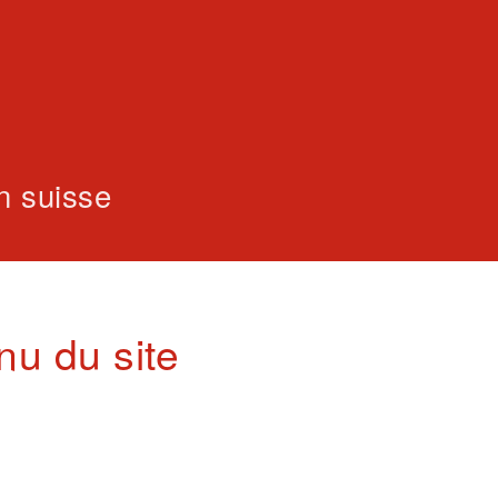
on suisse
u du site